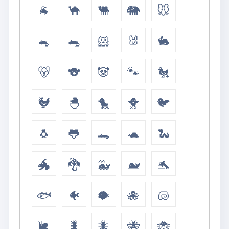
🐐
🐪
🐫
🐘
🐭
山羊
单峰骆驼
双峰驼
大象
老鼠
🐁
🐀
🐹
🐰
🐇
老鼠
老鼠
仓鼠
兔子
兔子
🐻
🐨
🐼
🐾
🐔
熊
考拉
熊猫脸
掌印
鸡
🐓
🐣
🐤
🐥
🐦
公鸡
刚出壳的小鸡
小鸡
小鸡
鸟
🐧
🐸
🐊
🐢
🐍
企鹅
青蛙
鳄鱼
乌龟
蛇
🐲
🐉
🐳
🐋
🐬
龙
龙
鲸鱼喷水
鲸
海豚
🐟
🐠
🐡
🐙
🐚
鱼
热带鱼
河豚
章鱼
螺
🐌
🐛
🐜
🐝
🐞