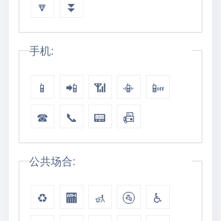
🔽
⏬
向下的小三角形
向下的双三角
手机:
📱
📲
📶
📳
📴
手机,移动电话
箭头指向左的手机
带信号的天线
振动模式
手机关机
☎
📞
📟
📠
黑色电话
电话话筒
呼叫器
传真机
公共场合:
♻
🏧
🚮
🚰
♿
可回收标志
自动取款机
垃圾箱
饮用水符号
轮椅符号