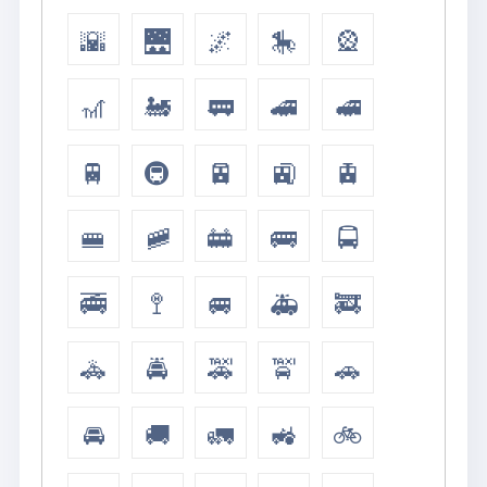
教堂
喷泉
雾
夜晚的星星
黄昏时的城市风光
🌇
🌉
🌌
🎠
🎡
日落建筑物
晚上的桥
银河
旋转木马
摩天轮
🎢
🚂
🚃
🚄
🚅
过山车
蒸汽机车
有轨电车
高速火车
高速子弹头列车
🚆
🚇
🚈
🚉
🚊
火车
地铁
轻轨列车
火车站
电车
🚝
🚞
🚋
🚌
🚍
单轨
山区铁路
电车
公交车
迎面而来的公交车
🚎
🚏
🚐
🚑
🚒
电车
公交车站
小巴
救护车
消防车
🚓
🚔
🚕
🚖
🚗
警车
迎面而来的警车
出租车
迎面而来的出租车
汽车
🚘
🚚
🚛
🚜
🚲
迎面而来的汽车
送货车
拖车
拖拉机
自行车