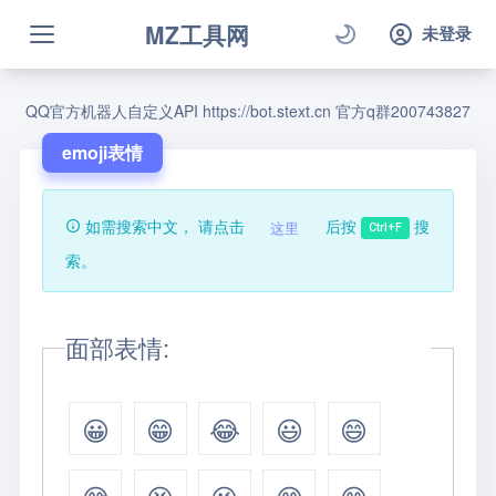
MZ工具网
未登录
QQ官方机器人自定义API https://bot.stext.cn 官方q群200743827
emoji表情
如需搜索中文， 请点击
后按
搜
这里
Ctrl+F
索。
面部表情:
😀
😁
😂
😃
😄
笑嘻嘻
笑嘻嘻的脸，含笑的眼睛
脸上带着喜悦的泪水
开口笑脸
开口笑脸和微笑的眼睛