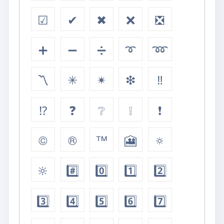
姓名卡
日本新手司机标志
三叉戟符号
加粗圆圈
白色加粗对勾
☑
✔
✖
❌
❎
带对勾的方框
黑色加粗对勾
黑色加粗叉(乘号)
乘号
带叉的黑方框
➕
➖
➗
➰
➿
粗加号
粗减号
粗除号
一个绳圈
两个绳圈
〽
✳
✴
❇
‼
日本音乐中的交替标记
八条线组成的星号
八个箭头组成的星号
星号
双感叹号
⁉
❓
❔
❕
❗
感叹号问号
黑色问号
白色问号
白色感叹号
黑色感叹号
©
®
™
🎦
🔅
版权符号
注册符号
商标符号
电影
低亮度符号
🔆
#️⃣
0️⃣
1️⃣
2️⃣
高亮度符号
键帽符号#
键帽数字0
键帽数字1
键帽数字2
3️⃣
4️⃣
5️⃣
6️⃣
7️⃣
键帽数字3
键帽数字4
键帽数字5
键帽数字6
键帽数字7