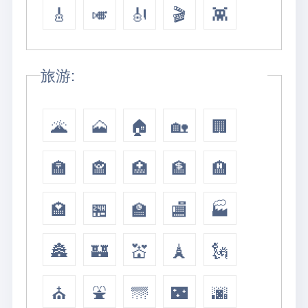
🎸
🎺
🎻
🎬
👾
吉他
喇叭
小提琴
场记板
外星怪物
旅游:
🌋
🗻
🏠
🏡
🏢
火山
富士山
房屋建筑
房带花园
办公楼
🏣
🏤
🏥
🏦
🏨
日本邮局
欧洲邮政局
医院
银行
饭店
🏩
🏪
🏫
🏬
🏭
爱情酒店
便利店
学校
百货商店
工厂
🏯
🏰
💒
🗼
🗽
日本城堡
欧洲古堡
婚礼
东京塔
自由女神像
⛪
⛲
🌁
🌃
🌆