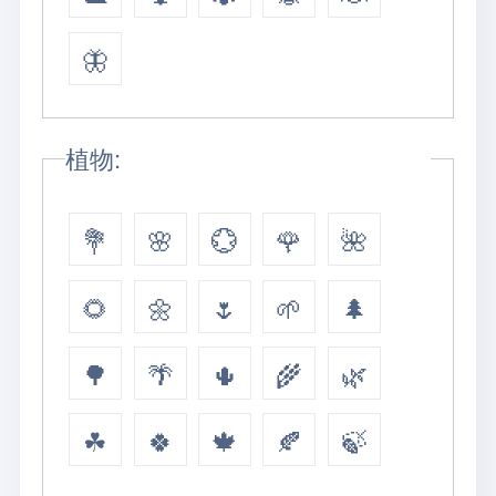
蜗牛
臭虫
蚂蚁
蜜蜂
瓢虫
🦋
蝴蝶
植物:
💐
🌸
💮
🌹
🌺
花束
樱花
白花
玫瑰
槿
🌻
🌼
🌷
🌱
🌲
向日葵
开花
郁金香
幼苗
长青树
🌳
🌴
🌵
🌾
🌿
落叶乔木
棕榈
仙人掌
水稻穗
草本植物
☘
🍀
🍁
🍂
🍃
三叶草
四叶草
枫叶
落叶
叶子在风中飘落