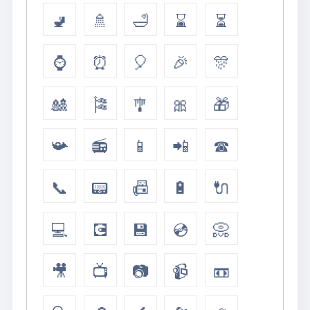
🚽
🚿
🛁
⌛
⏳
厕所
淋浴
浴缸
沙漏
沙流动的沙漏
⌚
⏰
🎈
🎉
🎊
表
闹钟
气球
派对彩带
五彩纸屑球
🎎
🎏
🎐
🎀
🎁
日本娃娃
鲤鱼旗
风铃
色带
包装好的礼物
📯
📻
📱
📲
☎
邮政号角
收音机
移动电话
箭头指向左的手机
黑色电话
📞
📟
📠
🔋
🔌
电话话筒
呼叫器
传真机
电池
插头
💻
💽
💾
💿
📀
个人电脑
迷你光碟
软盘
光盘
DVD
🎥
📺
📷
📹
📼
摄像机
电视
相机
录影机
录像带