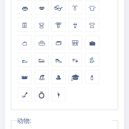
👄
💋
👓
👔
👕
口
吻痕
眼镜
领带
T恤
👖
👗
👘
👙
👚
牛仔裤
连衣裙
和服
比基尼泳装
女子服装
👛
👜
👝
🎒
💼
钱包
手提包
包
书包
公文包
👞
👟
👠
👡
👢
芒鞋
运动鞋
高跟鞋
女子凉鞋
女子靴
👑
👒
🎩
🎓
💄
皇冠
女性帽子
高帽
毕业帽
口红
💅
💍
🌂
指甲油
钻戒
收拢的伞
动物: