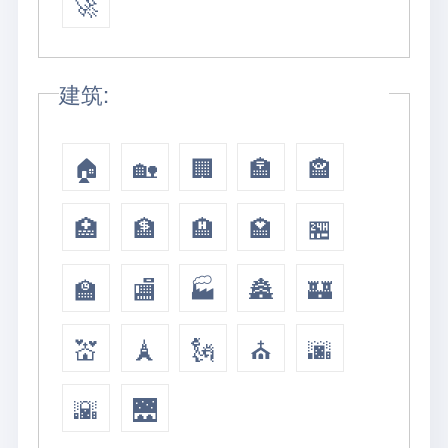
🚀
火箭
建筑:
🏠
🏡
🏢
🏣
🏤
房屋建筑
房带花园
办公楼
日本邮局
欧洲邮政局
🏥
🏦
🏨
🏩
🏪
医院
银行
饭店
爱情酒店
便利店
🏫
🏬
🏭
🏯
🏰
学校
百货商店
工厂
日本城堡
欧洲古堡
💒
🗼
🗽
⛪
🌆
举行婚礼的教堂
东京塔
自由女神像
教堂
黄昏时的城市风光
🌇
🌉
日落建筑物
晚上的桥