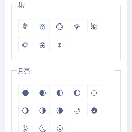
花:
💐
🌸
💮
🌹
🌺
花束
樱花
白花
玫瑰
槿
🌻
🌼
🌷
向日葵
开花
郁金香
月亮:
🌑
🌒
🌓
🌔
🌕
新月符号
娥眉月符号
上弦月符号
残月符号
满月符号
🌖
🌗
🌘
🌙
🌚
残月符号
下弦月符号
残月符号
月牙儿
新月人脸
🌛
🌜
🌝