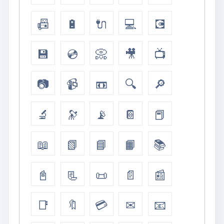
移动电话
箭头指向左的手机
电话机
电话话筒
传呼机
📠
🔋
🔌
💻
💽
传真机
电池
插头
个人电脑
迷你光盘
💾
💿
📀
🎥
📺
软盘
光盘
DVD
摄像机
电视
📷
📹
📼
🔍
🔎
相机
录影机
录像带
向左的放大镜
向右的放大镜
🔬
🔭
📡
📔
📕
显微镜
望远镜
卫星天线
护套笔记本
合上的书
📖
📗
📘
📙
📚
打开的书
绿皮书
蓝皮书
黄皮书
图书
📓
📃
📜
📄
📰
笔记本
页面卷曲
卷轴
页面朝上
报纸
📑
🔖
💳
✉
📧
书签标签
书签
信用卡
信封
电子邮件符号