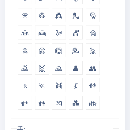
老年女性
宝宝
金发男子
警官
戴瓜皮帽的男子
👳
👷
👸
💂
🎅
戴头巾的男人
建筑工人
公主
近卫兵
圣诞老人
👰
👼
💆
💇
🙍
戴面纱的新娘
宝贝天使
面部按摩
理发
皱眉
🙎
🙅
🙆
💁
🙋
噘嘴
面对没有良好的姿态
面对OK的手势
服务台的人
快乐的人举起一只手
🙇
🙌
🙏
👤
👥
深鞠躬
举双手欢庆
双手合十
胸围剪影
在半身剪影
🚶
🏃
👯
💃
👫
行人
跑步者
兔女郎
舞蹈家
男人和女人手牵着手
👬
👭
💏
💑
👪
两个男人牵手
两个女人牵手
吻
夫妇重点
家庭
手: