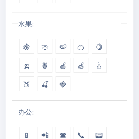
上弦月人脸
下弦月人脸
圆月人脸
水果:
🍇
🍈
🍉
🍊
🍋
葡萄
瓜
西瓜
柑橘
柠檬
🍌
🍍
🍎
🍏
🍐
香蕉
菠萝
红苹果
青苹果
梨
🍑
🍒
🍓
桃子
樱桃
草莓
办公:
📱
📲
☎
📞
📟