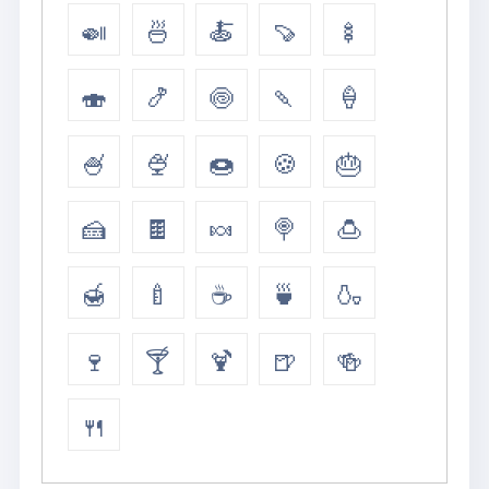
🍛
🍜
🍝
🍠
🍢
咖喱饭
一碗热气腾腾的面条
意大利面
烤地瓜
奥登
🍣
🍤
🍥
🍡
🍦
寿司
炒虾仁
螺旋图案的炸鱼饼
一串团子
软冰淇淋
🍧
🍨
🍩
🍪
🎂
刨冰
冰淇淋
甜甜圈
曲奇饼
生日蛋糕
🍰
🍫
🍬
🍭
🍮
酥
巧克力
糖果
棒棒糖
卡仕达酱
🍯
🍼
☕
🍵
🍶
蜜罐
婴儿奶瓶
热饮料
茶杯不带提手
清酒瓶子和杯子
🍷
🍸
🍹
🍺
🍻
红酒杯
鸡尾酒杯
果汁
啤酒杯
啤酒杯碰杯
🍴
刀叉